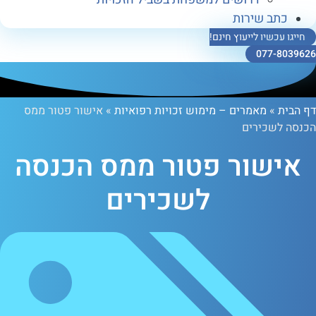
ב שירות
כשיו לייעוץ חינם!
077-
»
מאמרים – מימוש זכויות רפואיות
»
אישור פטור ממס
שכירים
שור פטור ממס הכנסה
לשכירים