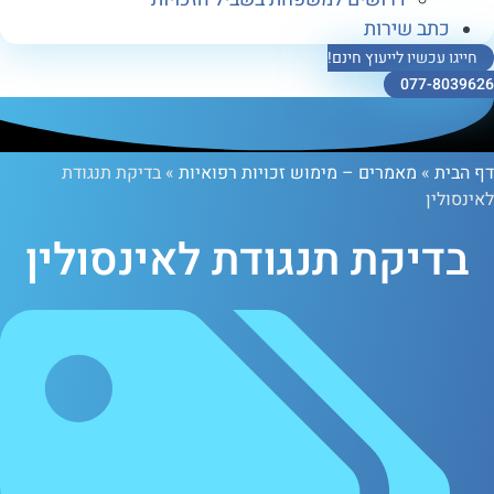
ב שירות
כשיו לייעוץ חינם!
077-
»
מאמרים – מימוש זכויות רפואיות
»
בדיקת תנגודת
ן
יקת תנגודת לאינסולין