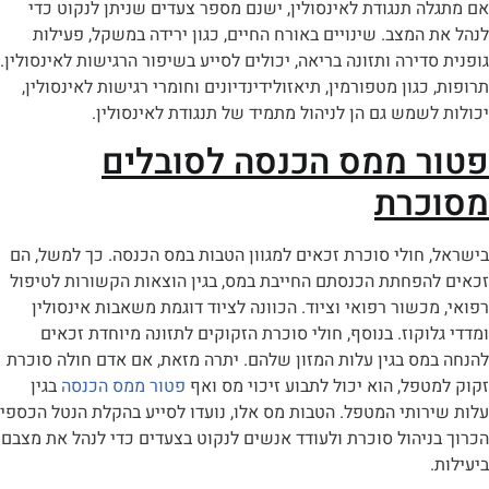
 תנגודת לאינסולין, ישנם מספר צעדים שניתן לנקוט כדי
המצב. שינויים באורח החיים, כגון ירידה במשקל, פעילות
דירה ותזונה בריאה, יכולים לסייע בשיפור הרגישות לאינסולין.
כגון מטפורמין, תיאזולידינדיונים וחומרי רגישות לאינסולין,
שמש גם הן לניהול מתמיד של תנגודת לאינסולין.
 ממס הכנסה לסובלים
כרת
חולי סוכרת זכאים למגוון הטבות במס הכנסה. כך למשל, הם
הפחתת הכנסתם החייבת במס, בגין הוצאות הקשורות לטיפול
כשור רפואי וציוד. הכוונה לציוד דוגמת משאבות אינסולין
וקוז. בנוסף, חולי סוכרת הזקוקים לתזונה מיוחדת זכאים
ס בגין עלות המזון שלהם. יתרה מזאת, אם אדם חולה סוכרת
פל, הוא יכול לתבוע זיכוי מס ואף
פטור ממס הכנסה
בגין
ותי המטפל. הטבות מס אלו, נועדו לסייע בהקלת הנטל הכספי
יהול סוכרת ולעודד אנשים לנקוט בצעדים כדי לנהל את מצבם