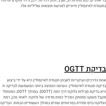
ם, כגון מחלות לב, שבץ, ונזק לכליות. לכן, גילוי מוקדם וטיפול
לאינסולין חיוניים למניעת תוצאות שליליות אלו.
קת
OGTT
ים העיקריות לאבחן תנגודת לאינסולין היא על ידי ביצוע
גודת לאינסולין. השיטה הנפוצה ביותר המשמשת לבדיקה זו
היא בדיקת סבילות גלוקוז דרך הפה (OGTT). במהלך OGTT, המטופל
קה ממותק המכיל כמות מדודה של גלוקוז. לאחר מכן, רמת
 בדם נמדדת במרווחים שונים במהלך השעתיים הבאות. הבדיקה