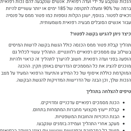
נקבע על ידי ועדה רפואית. אנשים שנקבעה להם נכות רפואית
ברמה של 90% ומעלה לתקופה של 185 ימים או יותר עשויים להיות
טור. בנוסף, ישנן הקלות נוספות כמו פטור ממס על פנסיה
שים הסובלים מבעיה רפואית משמעותית.
תן להגיש בקשה לפטור?
בלת פטור ממס הכנסה כולל הגשת בקשה לרשות המיסים
ם מסמכים רפואיים רלוונטיים. התהליך עשוי לכלול גם
ני ועדה רפואית. חשוב להיערך לתהליך זה כראוי ולהיות
להציג את כל המסמכים הנדרשים באופן תקין. ההכנה
 כוללת איסוף של כל המידע והתיעוד הרפואי המעיד על מצב
לך, וכן הבנה של הדרישות המדויקות להגשת הבקשה.
הצלחה בתהליך
נת מסמכים רפואיים עדכניים ומדויקים.
לת ייעוץ מקצועי מחברות המתמחות בתחום.
נת הזכויות והחובות המשפטיות.
קב אחרי התהליך ועמידה בזמנים שנקבעו.
עוד כל התכתובת והפגישות שנעשו עם נציגי הוועדה הרפואית