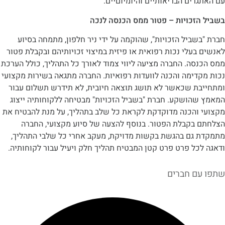
ים הבריאותיים והיומיוםיים.
זכויות – פטור ממס הכנסה לנכה
ביל הזכויות", שהוקמה על ידי ניר חלפון, מתמחה בסיוע
עלי נכות רפואית או פיזית במיצוי זכויותיהם ובקבלת פטור
ה. החברה מציעה ליווי צמוד לאורך כל התהליך, כולל הערכת
ימה והכנה לוועדות רפואיות. החברה מתגאה בשירות מקצועי
ת שכאשר לא תושג תוצאה חיובית, לא תידרש תשלום עבור
הושקע. חברת "בשביל הזכויות" מבטיחה ללקוחותיה ייצוג
והכנה מדוקדקת לקראת כל שלב בתהליך, על מנת להבטיח את
בקבלת הפטור. בנוסף להצעה של סיוע מקצועי, החברה
גם בהגשת בקשות מדויקת, מעקב אחרי כל שלבי התהליך,
ל פרט פרט קטן המבטיח תהליך חלק ויעיל עבור לקוחותיה.
ם חברים