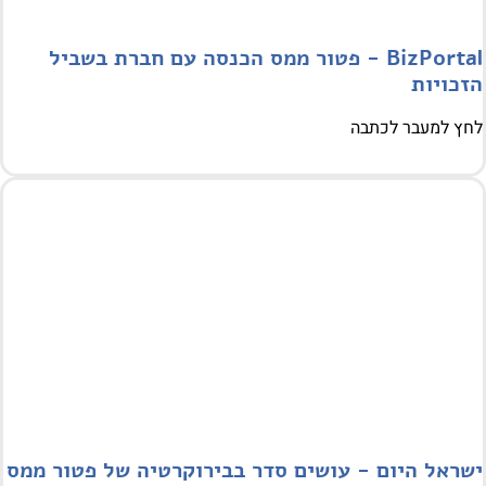
BizPortal - פטור ממס הכנסה עם חברת בשביל
כויות
 למעבר לכתבה
ראל היום - עושים סדר בבירוקרטיה של פטור ממס