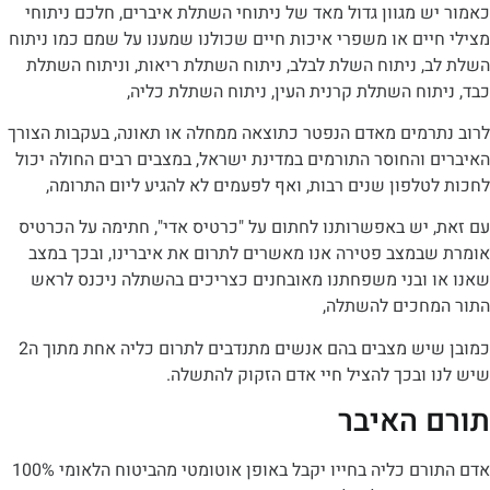
 מגוון גדול מאד של ניתוחי השתלת איברים, חלכם ניתוחי
ים או משפרי איכות חיים שכולנו שמענו על שמם כמו ניתוח
, ניתוח השלת לבלב, ניתוח השתלת ריאות, וניתוח השתלת
וח השתלת קרנית העין, ניתוח השתלת כליה,
רמים מאדם הנפטר כתוצאה ממחלה או תאונה, בעקבות הצורך
והחוסר התורמים במדינת ישראל, במצבים רבים החולה יכול
לפון שנים רבות, ואף לפעמים לא להגיע ליום התרומה,
 יש באפשרותנו לחתום על "כרטיס אדי", חתימה על הכרטיס
במצב פטירה אנו מאשרים לתרום את איברינו, ובכך במצב
 ובני משפחתנו מאובחנים כצריכים בהשתלה ניכנס לראש
חכים להשתלה,
כמובן שיש מצבים בהם אנשים מתנדבים לתרום כליה אחת מתוך ה2
ובכך להציל חיי אדם הזקוק להתשלה.
 האיבר
אדם התורם כליה בחייו יקבל באופן אוטומטי מהביטוח הלאומי 100%