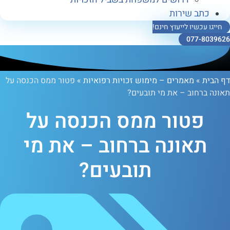
ב שירות
כשיו לייעוץ חינם!
077-
»
מאמרים – מימוש זכויות רפואיות
»
פטור ממס הכנסה על
חוב – את מי תובעים?
טור ממס הכנסה על
אונה ברחוב – את מי
תובעים?