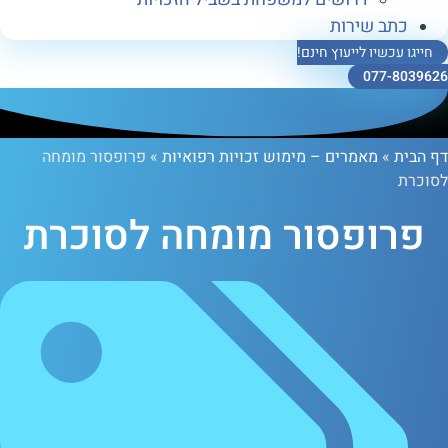
ב שירות
כשיו לייעוץ חינם!
077-
»
מאמרים – מימוש זכויות רפואיות
»
פרופסור מומחה
ופסור מומחה לסוכרת