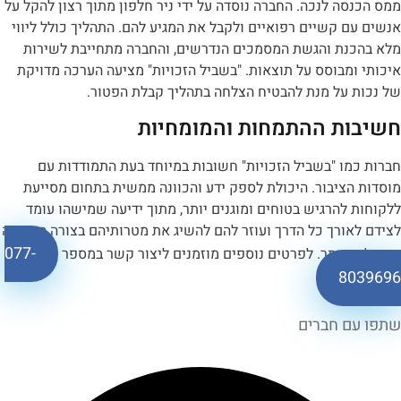
ה לנכה. החברה נוסדה על ידי ניר חלפון מתוך רצון להקל על
 קשיים רפואיים ולקבל את המגיע להם. התהליך כולל ליווי
נת והגשת המסמכים הנדרשים, והחברה מתחייבת לשירות
מבוסס על תוצאות. "בשביל הזכויות" מציעה הערכה מדויקת
 על מנת להבטיח הצלחה בתהליך קבלת הפטור.
ת ההתמחות והמומחיות
ו "בשביל הזכויות" חשובות במיוחד בעת התמודדות עם
ציבור. היכולת לספק ידע והכוונה ממשית בתחום מסייעת
להרגיש בטוחים ומוגנים יותר, מתוך ידיעה שמישהו עומד
אורך כל הדרך ועוזר להם להשיג את מטרותיהם בצורה המהירה
‎077-
ביותר. לפרטים נוספים מוזמנים ליצור קשר במספר
8
ם חברים